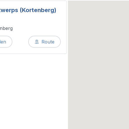
kwerps (Kortenberg)
enberg
len
Route