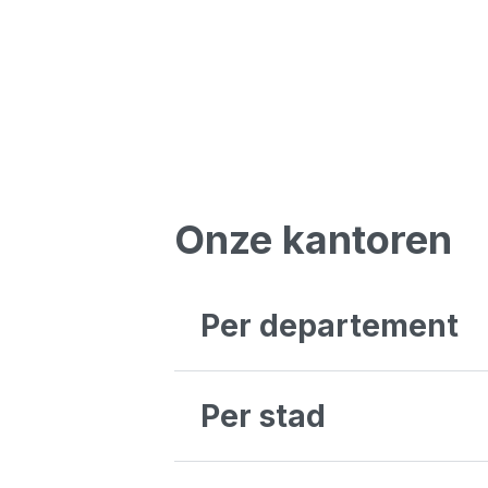
Onze kantoren
Per departement
Antwerpen
Brussel
Per stad
Liège
Luxembourg
Oost-Vlaanderen
Aalst