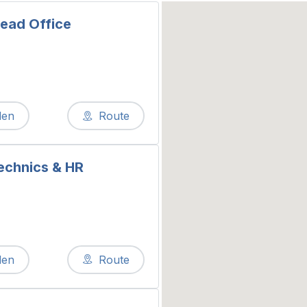
ead Office
len
Route
echnics & HR
len
Route