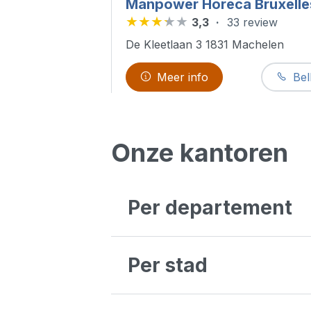
Manpower Horeca Bruxelle
3,3
33 review
De Kleetlaan 3 1831 Machelen
Meer info
Bel
Onze kantoren
Per departement
Antwerpen
Brussel
Per stad
Liège
Luxembourg
Oost-Vlaanderen
Aalst