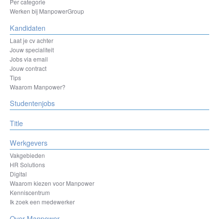
Herentals
Per categorie
Hesperange
Werken bij ManpowerGroup
Izegem
Kandidaten
Kortenberg
Kortrijk
Laat je cv achter
La Louvière
Jouw specialiteit
Leuven
Jobs via email
Liège
Jouw contract
Machelen
Tips
Mechelen
Waarom Manpower?
Mons
Studentenjobs
Moeskroen
Namur
Ninove
Title
Oostende
Ottignies-Louvain-la-Neuve
Werkgevers
Oudenaarde
Vakgebieden
Oupeye
HR Solutions
Sint-Niklaas
Digital
Sint-Pieters-Leeuw
Waarom kiezen voor Manpower
Sombreffe
Kenniscentrum
Tienen
Ik zoek een medewerker
Tongeren-Borgloon
Tournai
Over Manpower