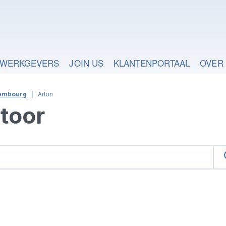
WERKGEVERS
JOIN US
KLANTENPORTAAL
OVER
embourg
Arlon
toor