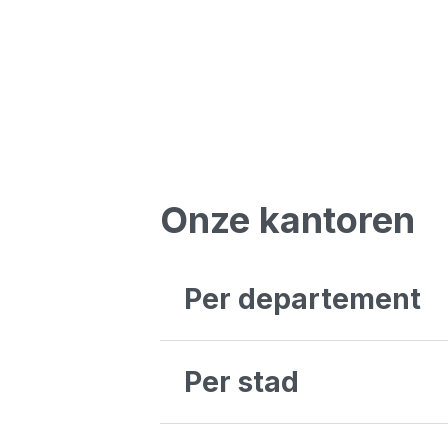
Onze kantoren
Per departement
Antwerpen
Brussel
Per stad
Liège
Luxembourg
Oost-Vlaanderen
Aalst