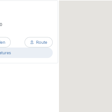
30
len
Route
atures